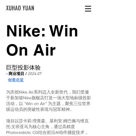
XUHAO YUAN
Nike: Win
On Air
​巨型投影体验
- 商业项目 /
2024.07
创意总监
为庆祝Nike Air系列迈入全新世代，我们受邀
于新加坡Nike旗舰店打造一场大型地标级投影
活动，以 “Win on Air” 为主题，聚焦三位世界
级运动员的突破性表现与冠军精神。
项目以莎卡莉·理查森、基利安·姆巴佩与维克
托·文班亚马为核心主角，通过高精度
Photorealistic CG结合前沿AI动作捕捉技术，